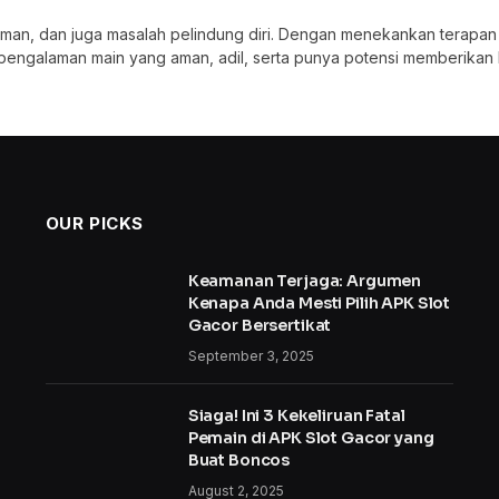
man, dan juga masalah pelindung diri. Dengan menekankan terapan b
 pengalaman main yang aman, adil, serta punya potensi memberikan
OUR PICKS
Keamanan Terjaga: Argumen
Kenapa Anda Mesti Pilih APK Slot
Gacor Bersertikat
September 3, 2025
Siaga! Ini 3 Kekeliruan Fatal
Pemain di APK Slot Gacor yang
Buat Boncos
August 2, 2025