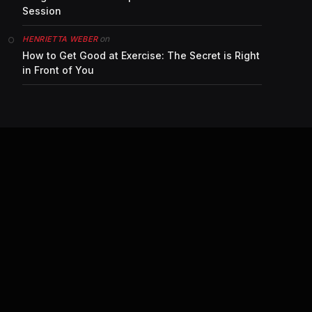
Session
on
HENRIETTA WEBER
How to Get Good at Exercise: The Secret is Right
in Front of You