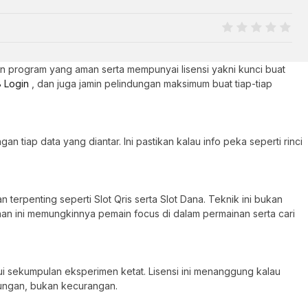
0
n program yang aman serta mempunyai lisensi yakni kunci buat
 Login
, dan juga jamin pelindungan maksimum buat tiap-tiap
 tiap data yang diantar. Ini pastikan kalau info peka seperti rinci
rpenting seperti Slot Qris serta Slot Dana. Teknik ini bukan
anan ini memungkinnya pemain focus di dalam permainan serta cari
alui sekumpulan eksperimen ketat. Lisensi ini menanggung kalau
ungan, bukan kecurangan.