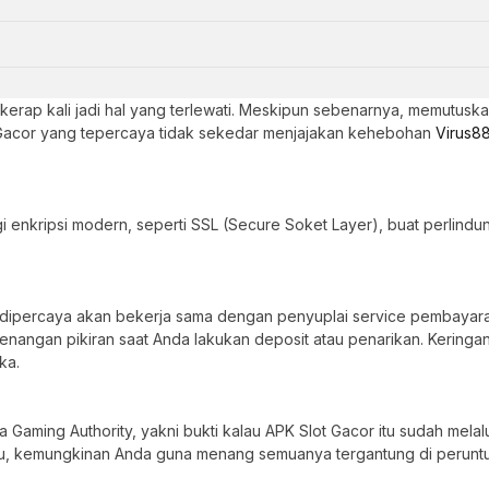
rap kali jadi hal yang terlewati. Meskipun sebenarnya, memutuska
 Gacor yang tepercaya tidak sekedar menjajakan kehebohan
Virus88
nkripsi modern, seperti SSL (Secure Soket Layer), buat perlindungan
ipercaya akan bekerja sama dengan penyuplai service pembayaran te
etenangan pikiran saat Anda lakukan deposit atau penarikan. Kering
ka.
ta Gaming Authority, yakni bukti kalau APK Slot Gacor itu sudah mel
tu, kemungkinan Anda guna menang semuanya tergantung di perunt