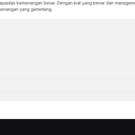
kapasitas kemenangan besar. Dengan kiat yang benar dan managem
menangan yang gemintang.