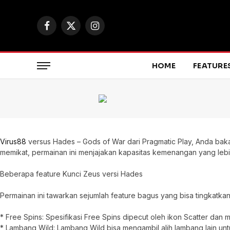
Facebook
X
Instagram
(Twitter)
HOME
FEATURE
Virus88
versus Hades – Gods of War dari Pragmatic Play, Anda bak
memikat, permainan ini menjajakan kapasitas kemenangan yang lebih 
Beberapa feature Kunci Zeus versi Hades
Permainan ini tawarkan sejumlah feature bagus yang bisa tingkat
* Free Spins: Spesifikasi Free Spins dipecut oleh ikon Scatter d
* Lambang Wild: Lambang Wild bisa mengambil alih lambang lain un