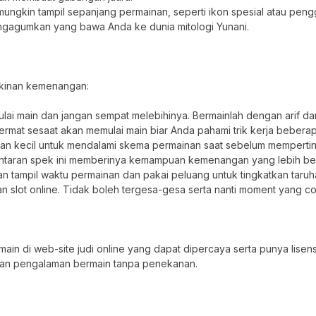
mungkin tampil sepanjang permainan, seperti ikon spesial atau pe
 mengagumkan yang bawa Anda ke dunia mitologi Yunani.
gkinan kemenangan:
lai main dan jangan sempat melebihinya. Bermainlah dengan arif d
ermat sesaat akan memulai main biar Anda pahami trik kerja bebera
han kecil untuk mendalami skema permainan saat sebelum mempertin
lantaran spek ini memberinya kemampuan kemenangan yang lebih be
mpil waktu permainan dan pakai peluang untuk tingkatkan taruhan
n slot online. Tidak boleh tergesa-gesa serta nanti moment yang c
ain di web-site judi online yang dapat dipercaya serta punya lisens
akan pengalaman bermain tanpa penekanan.