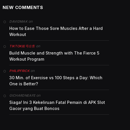
NEW COMMENTS
on
DAVIDMAK
How to Ease Those Sore Muscles After a Hard
Workout
on
TIKTOK账号出售
Build Muscle and Strength with The Fierce 5
Workout Program
on
PHILIPFRICK
30 Min. of Exercise vs 100 Steps a Day: Which
One is Better?
on
GICHARDNEAFE
Siaga! Ini 3 Kekeliruan Fatal Pemain di APK Slot
Gacor yang Buat Boncos