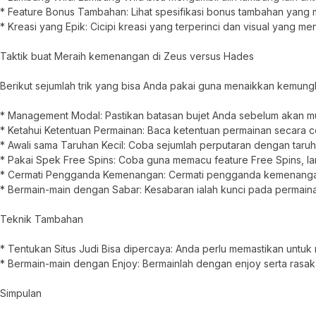
* Feature Bonus Tambahan: Lihat spesifikasi bonus tambahan yang 
* Kreasi yang Epik: Cicipi kreasi yang terperinci dan visual yang
Taktik buat Meraih kemenangan di Zeus versus Hades
Berikut sejumlah trik yang bisa Anda pakai guna menaikkan kemun
* Management Modal: Pastikan batasan bujet Anda sebelum akan mu
* Ketahui Ketentuan Permainan: Baca ketentuan permainan secara c
* Awali sama Taruhan Kecil: Coba sejumlah perputaran dengan taru
* Pakai Spek Free Spins: Coba guna memacu feature Free Spins, 
* Cermati Pengganda Kemenangan: Cermati pengganda kemenangan ta
* Bermain-main dengan Sabar: Kesabaran ialah kunci pada permaina
Teknik Tambahan
* Tentukan Situs Judi Bisa dipercaya: Anda perlu memastikan untuk m
* Bermain-main dengan Enjoy: Bermainlah dengan enjoy serta ras
Simpulan