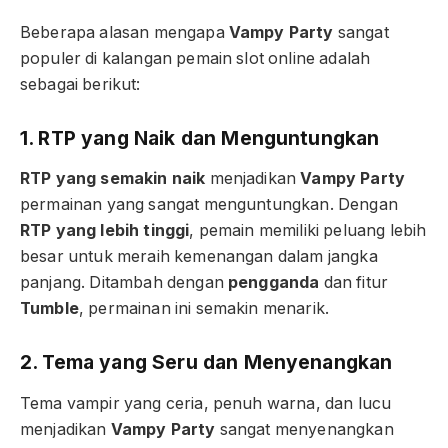
Beberapa alasan mengapa
Vampy Party
sangat
populer di kalangan pemain slot online adalah
sebagai berikut:
1. RTP yang Naik dan Menguntungkan
RTP yang semakin naik
menjadikan
Vampy Party
permainan yang sangat menguntungkan. Dengan
RTP yang lebih tinggi
, pemain memiliki peluang lebih
besar untuk meraih kemenangan dalam jangka
panjang. Ditambah dengan
pengganda
dan fitur
Tumble
, permainan ini semakin menarik.
2. Tema yang Seru dan Menyenangkan
Tema vampir yang ceria, penuh warna, dan lucu
menjadikan
Vampy Party
sangat menyenangkan