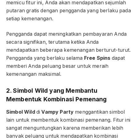
memicu fitur ini, Anda akan mendapatkan sejumlah
putaran gratis dengan pengganda yang berlaku pada
setiap kemenangan.
Pengganda dapat meningkatkan pembayaran Anda
secara signifikan, terutama ketika Anda
mendapatkan beberapa kemenangan berturut-turut.
Pengganda yang berlaku selama
Free Spins
dapat
memberi Anda peluang besar untuk meraih
kemenangan maksimal.
2. Simbol Wild yang Membantu
Membentuk Kombinasi Pemenang
Simbol Wild
di
Vampy Party
menggantikan simbol
lain untuk membentuk kombinasi pemenang. Fitur ini
sangat menguntungkan karena memberikan lebih
banyak peluang untuk mendapatkan kombinasi