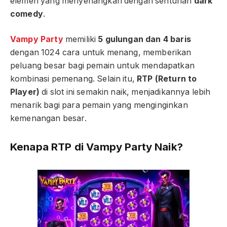
elemen yang menyenangkan dengan sentuhan
dark
comedy
.
Vampy Party
memiliki
5 gulungan dan 4 baris
dengan 1024 cara untuk menang, memberikan
peluang besar bagi pemain untuk mendapatkan
kombinasi pemenang. Selain itu,
RTP (Return to
Player)
di slot ini semakin naik, menjadikannya lebih
menarik bagi para pemain yang menginginkan
kemenangan besar.
Kenapa RTP di Vampy Party Naik?