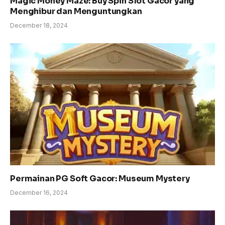
Magic Money Maze: Buy Spin Slot Gacor yang
Menghibur dan Menguntungkan
December 18, 2024
Permainan PG Soft Gacor: Museum Mystery
December 16, 2024