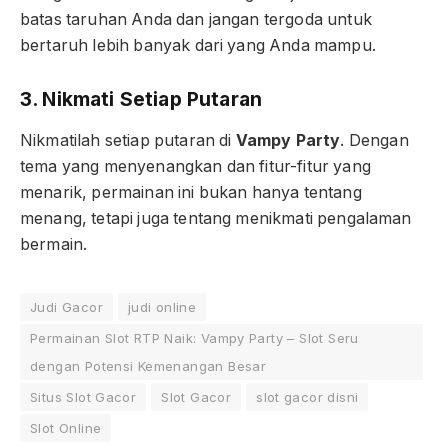
batas taruhan Anda dan jangan tergoda untuk
bertaruh lebih banyak dari yang Anda mampu.
3. Nikmati Setiap Putaran
Nikmatilah setiap putaran di
Vampy Party
. Dengan
tema yang menyenangkan dan fitur-fitur yang
menarik, permainan ini bukan hanya tentang
menang, tetapi juga tentang menikmati pengalaman
bermain.
Judi Gacor
judi online
Permainan Slot RTP Naik: Vampy Party – Slot Seru
dengan Potensi Kemenangan Besar
Situs Slot Gacor
Slot Gacor
slot gacor disni
Slot Online