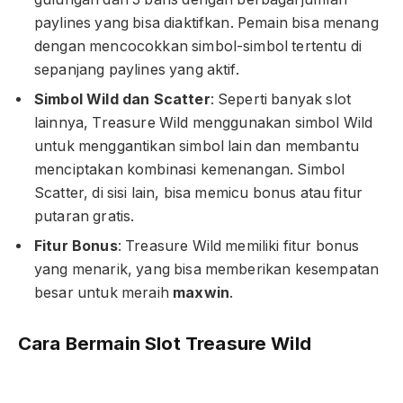
paylines yang bisa diaktifkan. Pemain bisa menang
dengan mencocokkan simbol-simbol tertentu di
sepanjang paylines yang aktif.
Simbol Wild dan Scatter
: Seperti banyak slot
lainnya, Treasure Wild menggunakan simbol Wild
untuk menggantikan simbol lain dan membantu
menciptakan kombinasi kemenangan. Simbol
Scatter, di sisi lain, bisa memicu bonus atau fitur
putaran gratis.
Fitur Bonus
: Treasure Wild memiliki fitur bonus
yang menarik, yang bisa memberikan kesempatan
besar untuk meraih
maxwin
.
Cara Bermain Slot Treasure Wild