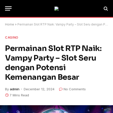
Home
»
Permainan Slot RTP Naik: Vampy Party – Slot Seru dengan Potensi Kemenangan Besar
CASINO
Permainan Slot RTP Naik:
Vampy Party – Slot Seru
dengan Potensi
Kemenangan Besar
By
admin
December 12, 2024
No Comments
7 Mins Read