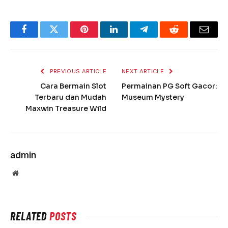
Facebook
Twitter
Pinterest
LinkedIn
Telegram
Reddit
Email
PREVIOUS ARTICLE
NEXT ARTICLE
Cara Bermain Slot
Permainan PG Soft Gacor:
Terbaru dan Mudah
Museum Mystery
Maxwin Treasure Wild
admin
Website
RELATED
POSTS