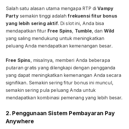
Salah satu alasan utama mengapa RTP di
Vampy
Party
semakin tinggi adalah
frekuensi fitur bonus
yang lebih sering aktif
. Di slot ini, Anda bisa
mendapatkan fitur
Free Spins
,
Tumble
, dan
Wild
yang saling mendukung untuk meningkatkan
peluang Anda mendapatkan kemenangan besar.
Free Spins
, misalnya, memberi Anda beberapa
putaran gratis yang dilengkapi dengan pengganda
yang dapat meningkatkan kemenangan Anda secara
signifikan. Semakin sering fitur bonus ini muncul,
semakin sering pula peluang Anda untuk
mendapatkan kombinasi pemenang yang lebih besar.
2. Penggunaan Sistem Pembayaran Pay
Anywhere