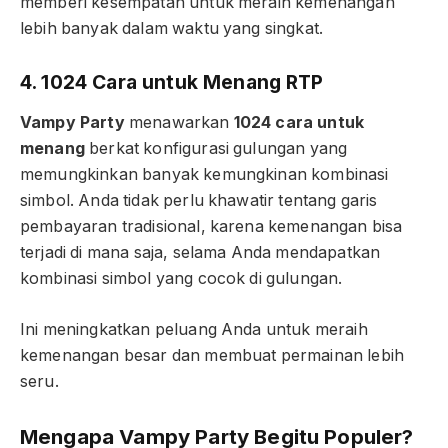
memberi kesempatan untuk meraih kemenangan
lebih banyak dalam waktu yang singkat.
4. 1024 Cara untuk Menang RTP
Vampy Party
menawarkan
1024 cara untuk
menang
berkat konfigurasi gulungan yang
memungkinkan banyak kemungkinan kombinasi
simbol. Anda tidak perlu khawatir tentang garis
pembayaran tradisional, karena kemenangan bisa
terjadi di mana saja, selama Anda mendapatkan
kombinasi simbol yang cocok di gulungan.
Ini meningkatkan peluang Anda untuk meraih
kemenangan besar dan membuat permainan lebih
seru.
Mengapa Vampy Party Begitu Populer?