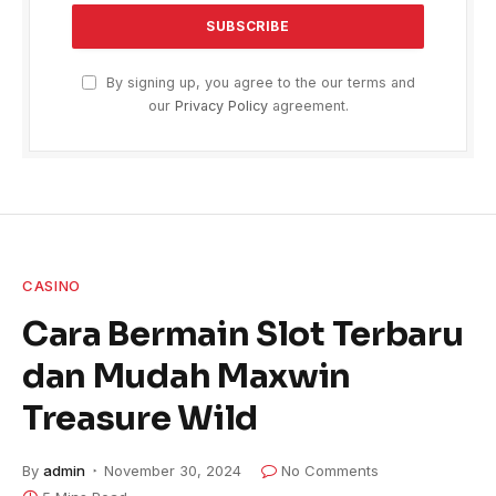
By signing up, you agree to the our terms and
our
Privacy Policy
agreement.
CASINO
Cara Bermain Slot Terbaru
dan Mudah Maxwin
Treasure Wild
By
admin
November 30, 2024
No Comments