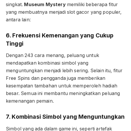
singkat.
Museum Mystery
memiliki beberapa fitur
yang membuatnya menjadi slot gacor yang populer,
antara lain:
6.
Frekuensi Kemenangan yang Cukup
Tinggi
Dengan 243 cara menang, peluang untuk
mendapatkan kombinasi simbol yang
menguntungkan menjadi lebih sering. Selain itu, fitur
Free Spins dan pengganda juga memberikan
kesempatan tambahan untuk memperoleh hadiah
besar. Semua ini membantu meningkatkan peluang
kemenangan pemain.
7.
Kombinasi Simbol yang Menguntungkan
Simbol yang ada dalam game ini, seperti artefak