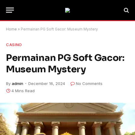
Home
»
Permainan PG Soft Gacor: Museum Mystery
CASINO
Permainan PG Soft Gacor:
Museum Mystery
By
admin
December 16, 2024
No Comments
4 Mins Read