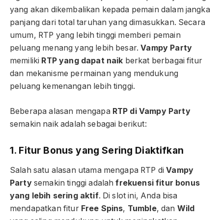
yang akan dikembalikan kepada pemain dalam jangka
panjang dari total taruhan yang dimasukkan. Secara
umum, RTP yang lebih tinggi memberi pemain
peluang menang yang lebih besar.
Vampy Party
memiliki
RTP yang dapat naik
berkat berbagai fitur
dan mekanisme permainan yang mendukung
peluang kemenangan lebih tinggi.
Beberapa alasan mengapa
RTP di Vampy Party
semakin naik adalah sebagai berikut:
1. Fitur Bonus yang Sering Diaktifkan
Salah satu alasan utama mengapa RTP di
Vampy
Party
semakin tinggi adalah
frekuensi fitur bonus
yang lebih sering aktif
. Di slot ini, Anda bisa
mendapatkan fitur
Free Spins
,
Tumble
, dan
Wild