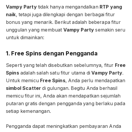
Vampy Party
tidak hanya mengandalkan
RTP yang
naik
, tetapi juga dilengkapi dengan berbagai fitur
bonus yang menarik. Berikut adalah beberapa fitur
unggulan yang membuat
Vampy Party
semakin seru
untuk dimainkan:
1. Free Spins dengan Pengganda
Seperti yang telah disebutkan sebelumnya, fitur
Free
Spins
adalah salah satu fitur utama di
Vampy Party
.
Untuk memicu
Free Spins
, Anda perlu mendapatkan
simbol Scatter
di gulungan. Begitu Anda berhasil
memicu fitur ini, Anda akan mendapatkan sejumlah
putaran gratis dengan pengganda yang berlaku pada
setiap kemenangan.
Pengganda dapat meningkatkan pembayaran Anda