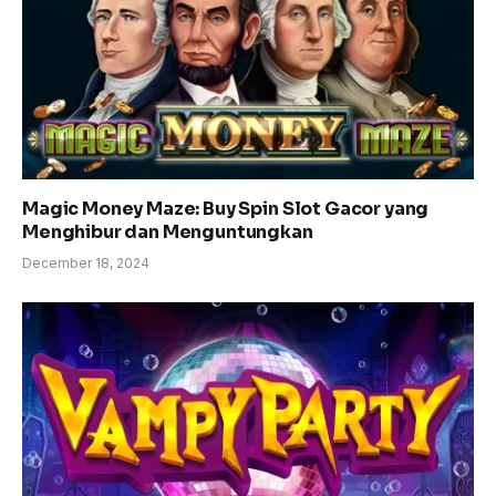
Magic Money Maze: Buy Spin Slot Gacor yang
Menghibur dan Menguntungkan
December 18, 2024