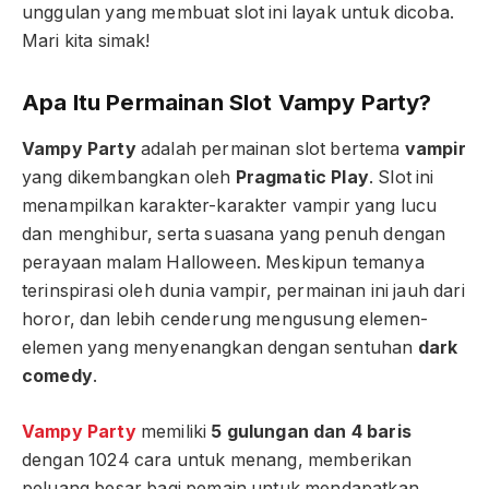
unggulan yang membuat slot ini layak untuk dicoba.
Mari kita simak!
Apa Itu Permainan Slot Vampy Party?
Vampy Party
adalah permainan slot bertema
vampir
yang dikembangkan oleh
Pragmatic Play
. Slot ini
menampilkan karakter-karakter vampir yang lucu
dan menghibur, serta suasana yang penuh dengan
perayaan malam Halloween. Meskipun temanya
terinspirasi oleh dunia vampir, permainan ini jauh dari
horor, dan lebih cenderung mengusung elemen-
elemen yang menyenangkan dengan sentuhan
dark
comedy
.
Vampy Party
memiliki
5 gulungan dan 4 baris
dengan 1024 cara untuk menang, memberikan
peluang besar bagi pemain untuk mendapatkan