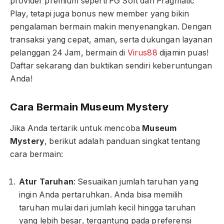
provider premium seperti PG Soft dan Pragmatic
Play, tetapi juga bonus new member yang bikin
pengalaman bermain makin menyenangkan. Dengan
transaksi yang cepat, aman, serta dukungan layanan
pelanggan 24 Jam, bermain di
Virus88
dijamin puas!
Daftar sekarang dan buktikan sendiri keberuntungan
Anda!
Cara Bermain
Museum Mystery
Jika Anda tertarik untuk mencoba
Museum
Mystery
, berikut adalah panduan singkat tentang
cara bermain:
Atur Taruhan
: Sesuaikan jumlah taruhan yang
ingin Anda pertaruhkan. Anda bisa memilih
taruhan mulai dari jumlah kecil hingga taruhan
yang lebih besar, tergantung pada preferensi