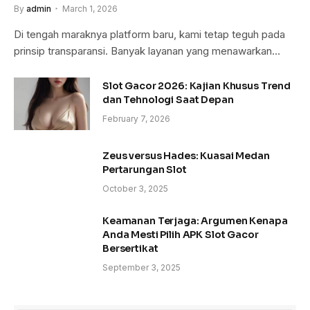
By
admin
March 1, 2026
Di tengah maraknya platform baru, kami tetap teguh pada
prinsip transparansi. Banyak layanan yang menawarkan…
Slot Gacor 2026: Kajian Khusus Trend
dan Tehnologi Saat Depan
February 7, 2026
Zeus versus Hades: Kuasai Medan
Pertarungan Slot
October 3, 2025
Keamanan Terjaga: Argumen Kenapa
Anda Mesti Pilih APK Slot Gacor
Bersertikat
September 3, 2025