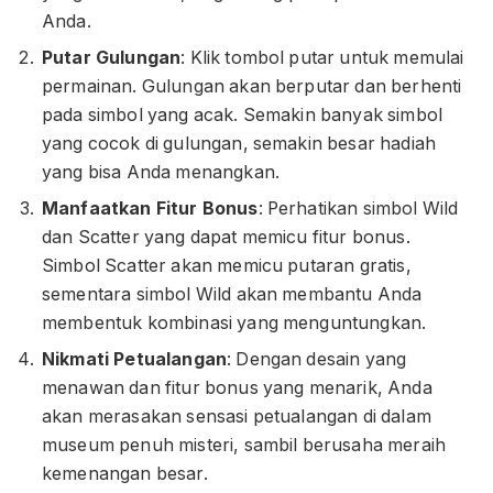
Anda.
Putar Gulungan
: Klik tombol putar untuk memulai
permainan. Gulungan akan berputar dan berhenti
pada simbol yang acak. Semakin banyak simbol
yang cocok di gulungan, semakin besar hadiah
yang bisa Anda menangkan.
Manfaatkan Fitur Bonus
: Perhatikan simbol Wild
dan Scatter yang dapat memicu fitur bonus.
Simbol Scatter akan memicu putaran gratis,
sementara simbol Wild akan membantu Anda
membentuk kombinasi yang menguntungkan.
Nikmati Petualangan
: Dengan desain yang
menawan dan fitur bonus yang menarik, Anda
akan merasakan sensasi petualangan di dalam
museum penuh misteri, sambil berusaha meraih
kemenangan besar.