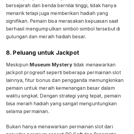
bersejarah dan benda bernilai tinggi, tidak hanya
menarik tetapi juga memberikan hadiah yang
signifikan. Pemain bisa merasakan kepuasan saat
berhasil mengumpulkan simbol-simbol tersebut di
gulungan dan meraih hadiah besar.
8.
Peluang untuk Jackpot
Meskipun
Museum Mystery
tidak menawarkan
jackpot progresif seperti beberapa permainan slot
lainnya, fitur bonus dan pengganda memungkinkan
pemain untuk meraih kemenangan besar dalam
waktu singkat. Dengan strategi yang tepat, pemain
bisa meraih hadiah yang sangat menguntungkan
selama permainan.
Bukan hanya menawarkan permainan slot dari