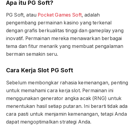
Apa itu PG Soft?
PG Soft, atau
Pocket Games Soft
, adalah
pengembang permainan kasino yang terkenal
dengan grafis berkualitas tinggi dan gameplay yang
inovatif. Permainan mereka menawarkan berbagai
tema dan fitur menarik yang membuat pengalaman
bermain semakin seru.
Cara Kerja Slot PG Soft
Sebelum membongkar rahasia kemenangan, penting
untuk memahami cara kerja slot. Permainan ini
menggunakan generator angka acak (RNG) untuk
menentukan hasil setiap putaran. Ini berarti tidak ada
cara pasti untuk menjamin kemenangan, tetapi Anda
dapat mengoptimalkan strategi Anda.