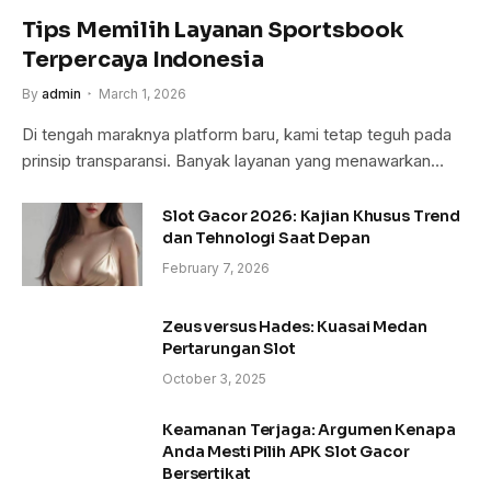
Tips Memilih Layanan Sportsbook
Terpercaya Indonesia
By
admin
March 1, 2026
Di tengah maraknya platform baru, kami tetap teguh pada
prinsip transparansi. Banyak layanan yang menawarkan…
Slot Gacor 2026: Kajian Khusus Trend
dan Tehnologi Saat Depan
February 7, 2026
Zeus versus Hades: Kuasai Medan
Pertarungan Slot
October 3, 2025
Keamanan Terjaga: Argumen Kenapa
Anda Mesti Pilih APK Slot Gacor
Bersertikat