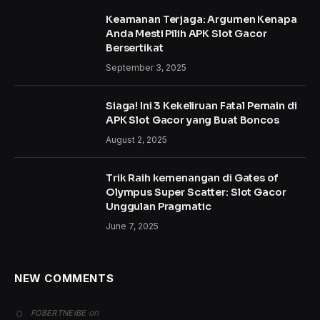
Keamanan Terjaga: Argumen Kenapa
Anda Mesti Pilih APK Slot Gacor
Bersertikat
September 3, 2025
Siaga! Ini 3 Kekeliruan Fatal Pemain di
APK Slot Gacor yang Buat Boncos
August 2, 2025
Trik Raih kemenangan di Gates of
Olympus Super Scatter: Slot Gacor
Unggulan Pragmatic
June 7, 2025
NEW COMMENTS
on
FOBERTNEIBE