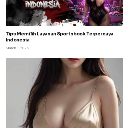
Tips Memilih Layanan Sportsbook Terpercaya
Indonesia
March 1, 2026