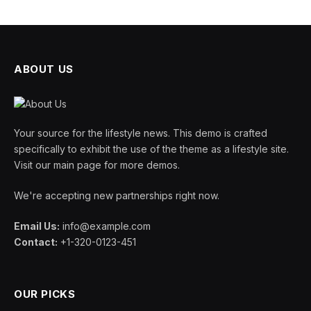
ABOUT US
Your source for the lifestyle news. This demo is crafted
specifically to exhibit the use of the theme as a lifestyle site.
Visit our main page for more demos.
We're accepting new partnerships right now.
Email Us:
info@example.com
Contact:
+1-320-0123-451
OUR PICKS