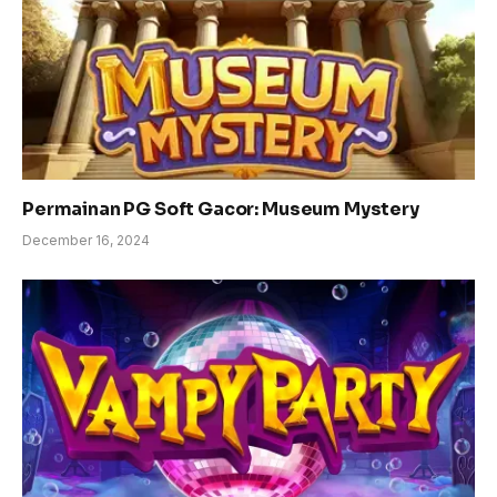
Permainan PG Soft Gacor: Museum Mystery
December 16, 2024