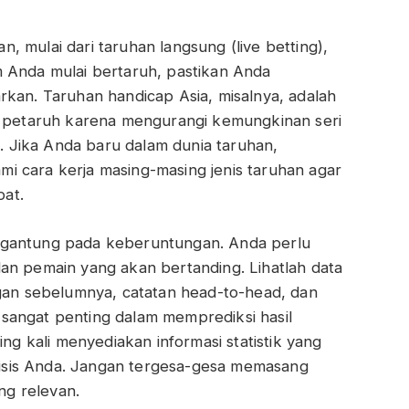
, mulai dari taruhan langsung (live betting),
m Anda mulai bertaruh, pastikan Anda
rkan. Taruhan handicap Asia, misalnya, adalah
an petaruh karena mengurangi kemungkinan seri
 Jika Anda baru dalam dunia taruhan,
i cara kerja masing-masing jenis taruhan agar
at.
rgantung pada keberuntungan. Anda perlu
an pemain yang akan bertanding. Lihatlah data
ngan sebelumnya, catatan head-to-head, dan
ni sangat penting dalam memprediksi hasil
ing kali menyediakan informasi statistik yang
isis Anda. Jangan tergesa-gesa memasang
g relevan.