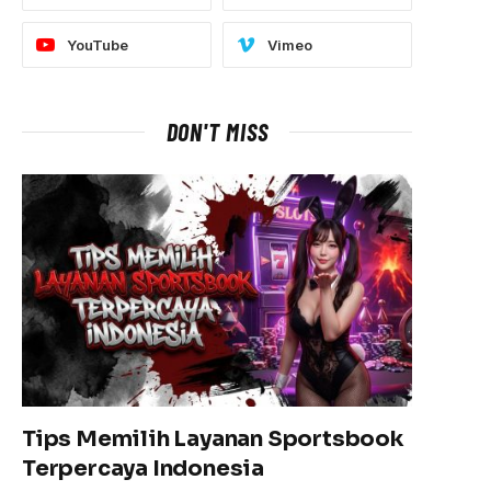
YouTube
Vimeo
DON'T MISS
Tips Memilih Layanan Sportsbook
Terpercaya Indonesia