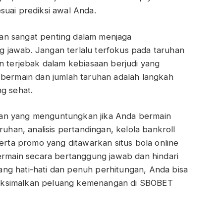
suai prediksi awal Anda.
an sangat penting dalam menjaga
 jawab. Jangan terlalu terfokus pada taruhan
an terjebak dalam kebiasaan berjudi yang
 bermain dan jumlah taruhan adalah langkah
ng sehat.
an yang menguntungkan jika Anda bermain
ruhan, analisis pertandingan, kelola bankroll
serta promo yang ditawarkan situs bola online
ermain secara bertanggung jawab dan hindari
ng hati-hati dan penuh perhitungan, Anda bisa
aksimalkan peluang kemenangan di SBOBET