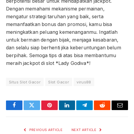
berpotensi besar untuk mendapatkan jackpot.
Dengan memahami mekanisme permainan,
mengatur strategi taruhan yang baik, serta
memanfaatkan bonus dan promosi, kamu bisa
meningkatkan peluang kemenanganmu. Ingatlah
untuk bermain dengan bijak, menjaga kesabaran,
dan selalu siap berhenti jika keberuntungan belum
berpihak. Semoga tips di atas bisa membantumu
meraih jackpot di slot *Lady Godiva*!
Situs Slot Gacor
Slot Gacor
virus88
Facebook
Twitter
Pinterest
LinkedIn
Telegram
Reddit
Email
PREVIOUS ARTICLE
NEXT ARTICLE