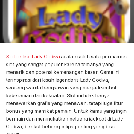
Slot online Lady Godiva
adalah salah satu permainan
slot yang sangat populer karena temanya yang
menarik dan potensi kemenangan besar. Game ini
terinspirasi dari kisah legendaris Lady Godiva,
seorang wanita bangsawan yang menjadi simbol
keberanian dan kekuatan. Slot ini tidak hanya
menawarkan grafis yang menawan, tetapi juga fitur
bonus yang memikat pemain. Untuk kamu yang ingin
bermain dan meningkatkan peluang jackpot di Lady
Godiva, berikut beberapa tips penting yang bisa