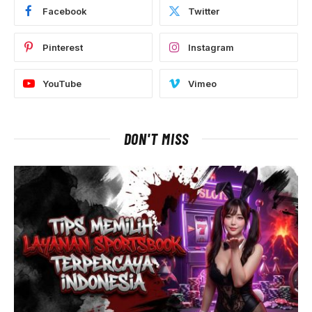
Facebook
Twitter
Pinterest
Instagram
YouTube
Vimeo
DON'T MISS