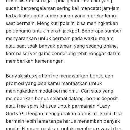
biasa disebut sebagai “pola gacor.” Pemain yang
sudah berpengalaman sering kali mencatat jam-jam
terbaik atau pola kemenangan yang mereka temui
saat bermain. Mengikuti pola ini bisa meningkatkan
peluangmu untuk meraih jackpot. Beberapa sumber
menyarankan untuk bermain pada waktu malam
atau saat tidak banyak pemain yang sedang online,
karena server game cenderung lebih longgar dalam
memberikan kemenangan.
Banyak situs slot online menawarkan bonus dan
promosi yang bisa kamu manfaatkan untuk
meningkatkan modal bermainmu. Cari situs yang
memberikan bonus selamat datang, bonus deposit,
atau free spins khusus untuk permainan *Lady
Godiva*. Dengan menggunakan bonus ini, kamu bisa
bermain lebih lama tanpa harus menambah banyak
modal. Namun, pastikan untuk membaca syarat dan