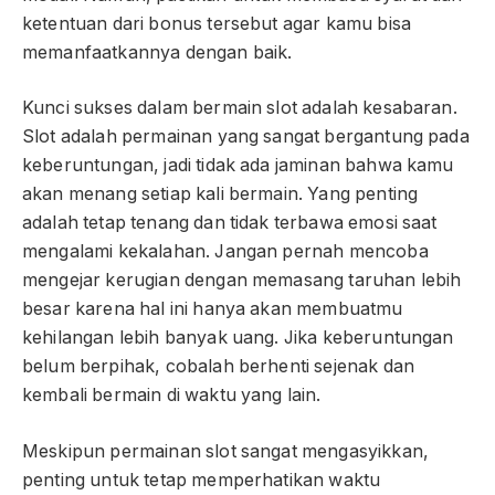
ketentuan dari bonus tersebut agar kamu bisa
memanfaatkannya dengan baik.
Kunci sukses dalam bermain slot adalah kesabaran.
Slot adalah permainan yang sangat bergantung pada
keberuntungan, jadi tidak ada jaminan bahwa kamu
akan menang setiap kali bermain. Yang penting
adalah tetap tenang dan tidak terbawa emosi saat
mengalami kekalahan. Jangan pernah mencoba
mengejar kerugian dengan memasang taruhan lebih
besar karena hal ini hanya akan membuatmu
kehilangan lebih banyak uang. Jika keberuntungan
belum berpihak, cobalah berhenti sejenak dan
kembali bermain di waktu yang lain.
Meskipun permainan slot sangat mengasyikkan,
penting untuk tetap memperhatikan waktu