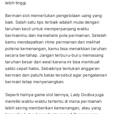
lebih tinggi.
Bermain slot memerlukan pengelolaan uang yang
baik. Salah satu tips terbaik adalah mulai dengan
taruhan kecil untuk memperpanjang waktu
bermainmu dan memahami pola permainan. Setelah
kamu mendapatkan ritme permainan dan melihat
potensi kemenangan, kamu bisa menaikkan taruhan
secara bertahap. Jangan terburu-buru memasang
taruhan besar dari awal karena ini bisa membuat
saldo cepat habis. Sebaiknya tentukan anggaran
bermain dan patuhi batas tersebut agar pengalaman
bermain tetap menyenangkan.
Seperti halnya game slot lainnya, Lady Godiva juga
memiliki waktu-waktu tertentu di mana permainan
lebih sering memberikan kemenangan, atau yang