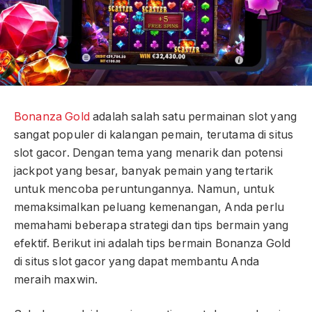
Bonanza Gold
adalah salah satu permainan slot yang
sangat populer di kalangan pemain, terutama di situs
slot gacor. Dengan tema yang menarik dan potensi
jackpot yang besar, banyak pemain yang tertarik
untuk mencoba peruntungannya. Namun, untuk
memaksimalkan peluang kemenangan, Anda perlu
memahami beberapa strategi dan tips bermain yang
efektif. Berikut ini adalah tips bermain Bonanza Gold
di situs slot gacor yang dapat membantu Anda
meraih maxwin.