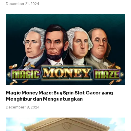
December 21, 2024
Magic Money Maze: Buy Spin Slot Gacor yang
Menghibur dan Menguntungkan
December 18, 2024