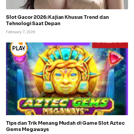
Slot Gacor 2026: Kajian Khusus Trend dan
Tehnologi Saat Depan
February 7, 2026
Tips dan Trik Menang Mudah di Game Slot Aztec
Gems Megaways