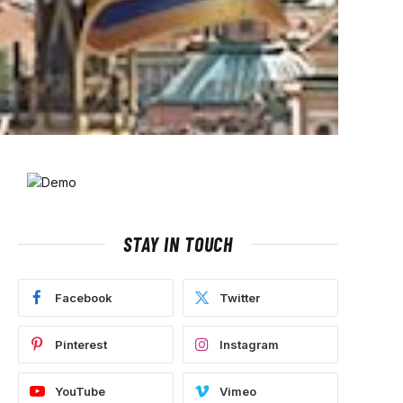
STAY IN TOUCH
Facebook
Twitter
Pinterest
Instagram
YouTube
Vimeo