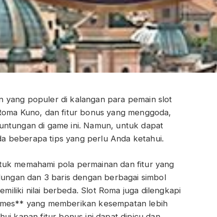
 yang populer di kalangan para pemain slot
 Roma Kuno, dan fitur bonus yang menggoda,
untungan di game ini. Namun, untuk dapat
a beberapa tips yang perlu Anda ketahui.
tuk memahami pola permainan dan fitur yang
ulungan dan 3 baris dengan berbagai simbol
emiliki nilai berbeda. Slot Roma juga dilengkapi
games** yang memberikan kesempatan lebih
ui kapan fitur bonus ini dapat dipicu dan