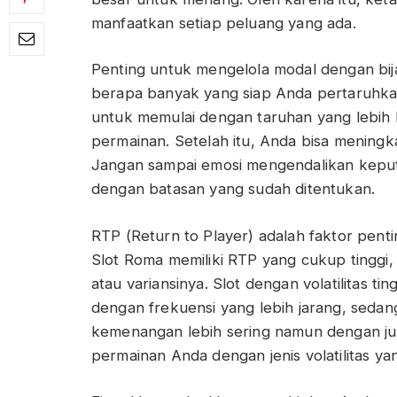
manfaatkan setiap peluang yang ada.
Penting untuk mengelola modal dengan bij
berapa banyak yang siap Anda pertaruhka
untuk memulai dengan taruhan yang lebih 
permainan. Setelah itu, Anda bisa meningka
Jangan sampai emosi mengendalikan keputu
dengan batasan yang sudah ditentukan.
RTP (Return to Player) adalah faktor pe
Slot Roma memiliki RTP yang cukup tinggi,
atau variansinya. Slot dengan volatilitas
dengan frekuensi yang lebih jarang, sedan
kemenangan lebih sering namun dengan jum
permainan Anda dengan jenis volatilitas y