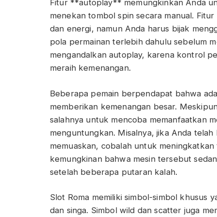
Fitur **autoplay** memungkinkan Anda un
menekan tombol spin secara manual. Fitu
dan energi, namun Anda harus bijak men
pola permainan terlebih dahulu sebelum men
mengandalkan autoplay, karena kontrol pe
meraih kemenangan.
Beberapa pemain berpendapat bahwa ada w
memberikan kemenangan besar. Meskipun in
salahnya untuk mencoba memanfaatkan m
menguntungkan. Misalnya, jika Anda telah
memuaskan, cobalah untuk meningkatkan 
kemungkinan bahwa mesin tersebut sedan
setelah beberapa putaran kalah.
Slot Roma memiliki simbol-simbol khusus yan
dan singa. Simbol wild dan scatter juga 