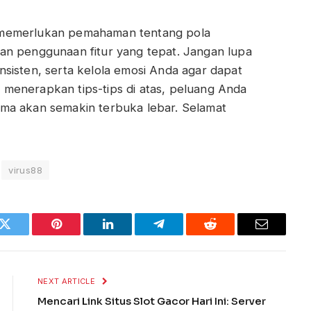
 memerlukan pemahaman tentang pola
an penggunaan fitur yang tepat. Jangan lupa
sisten, serta kelola emosi Anda agar dapat
menerapkan tips-tips di atas, peluang Anda
ma akan semakin terbuka lebar. Selamat
virus88
k
Twitter
Pinterest
LinkedIn
Telegram
Reddit
Email
NEXT ARTICLE
Mencari Link Situs Slot Gacor Hari Ini: Server