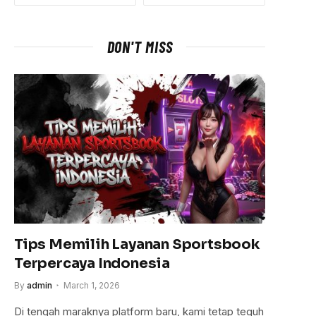
DON'T MISS
Tips Memilih Layanan Sportsbook
Terpercaya Indonesia
By
admin
March 1, 2026
Di tengah maraknya platform baru, kami tetap teguh