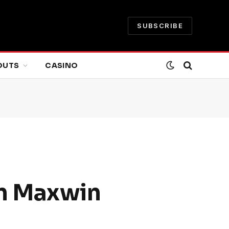
SUBSCRIBE
OUTS
CASINO
in Maxwin