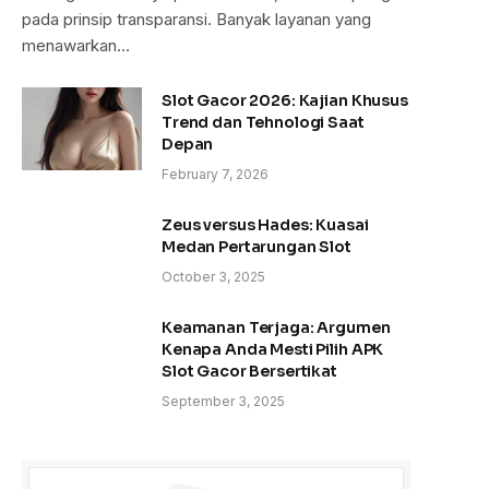
pada prinsip transparansi. Banyak layanan yang
menawarkan…
Slot Gacor 2026: Kajian Khusus
Trend dan Tehnologi Saat
Depan
February 7, 2026
Zeus versus Hades: Kuasai
Medan Pertarungan Slot
October 3, 2025
Keamanan Terjaga: Argumen
Kenapa Anda Mesti Pilih APK
Slot Gacor Bersertikat
September 3, 2025