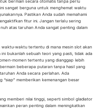
tuk bermain secara otomatis tanpa perlu
r ini sangat berguna untuk menghemat waktu
ggunakannya. Pastikan Anda sudah memahami
gaktifkan fitur ini. Jangan terlalu sering
nuh atas taruhan Anda sangat penting dalam
aktu-waktu tertentu di mana mesin slot akan
i bukanlah sebuah teori yang pasti, tidak ada
omen-momen tertentu yang dianggap lebih
 bermain beberapa putaran tanpa hasil yang
taruhan Anda secara perlahan. Ada
g “siap” memberikan kemenangan besar
g memberi nilai tinggi, seperti simbol gladiator
memainkan peran penting dalam meningkatkan