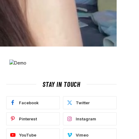
STAY IN TOUCH
Facebook
Twitter
Pinterest
Instagram
YouTube
Vimeo