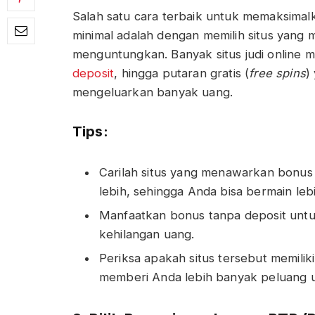
Salah satu cara terbaik untuk memaksima
minimal adalah dengan memilih situs yan
menguntungkan. Banyak situs judi online 
deposit
, hingga putaran gratis (
free spins
)
mengeluarkan banyak uang.
Tips:
Carilah situs yang menawarkan bonus 
lebih, sehingga Anda bisa bermain leb
Manfaatkan bonus tanpa deposit untu
kehilangan uang.
Periksa apakah situs tersebut memilik
memberi Anda lebih banyak peluang 