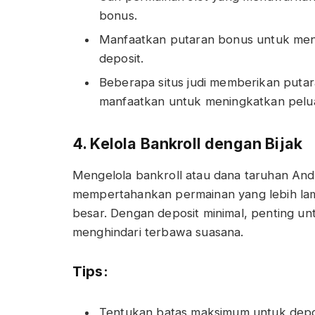
bonus.
Manfaatkan putaran bonus untuk me
deposit.
Beberapa situs judi memberikan putar
manfaatkan untuk meningkatkan pelu
4. Kelola Bankroll dengan Bijak
Mengelola bankroll atau dana taruhan And
mempertahankan permainan yang lebih la
besar. Dengan deposit minimal, penting u
menghindari terbawa suasana.
Tips:
Tentukan batas maksimum untuk depos