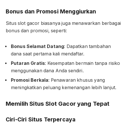
Bonus dan Promosi Menggiurkan
Situs slot gacor biasanya juga menawarkan berbagai
bonus dan promosi, seperti:
Bonus Selamat Datang
: Dapatkan tambahan
dana saat pertama kali mendaftar.
Putaran Gratis
: Kesempatan bermain tanpa risiko
menggunakan dana Anda sendiri.
Promosi Berkala
: Penawaran khusus yang
meningkatkan peluang kemenangan lebih lanjut.
Memilih Situs Slot Gacor yang Tepat
Ciri-Ciri Situs Terpercaya