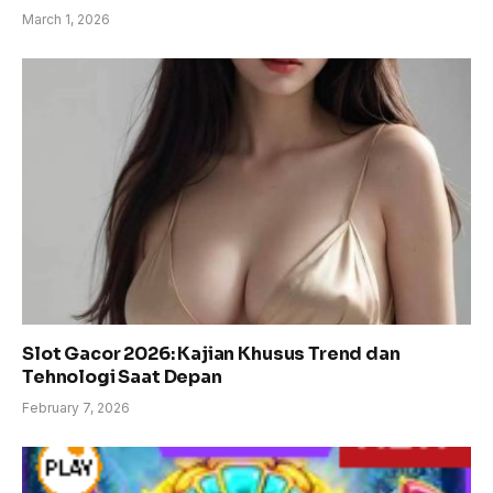
March 1, 2026
Slot Gacor 2026: Kajian Khusus Trend dan
Tehnologi Saat Depan
February 7, 2026