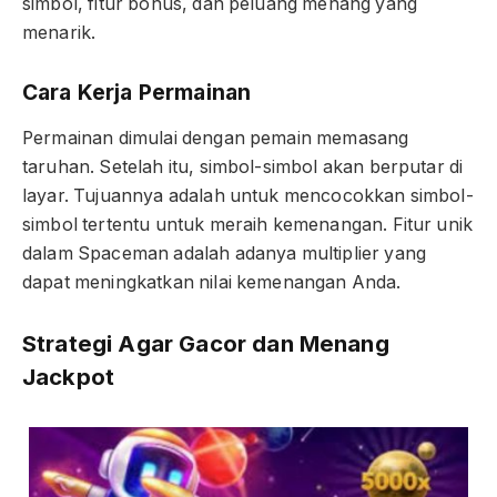
simbol, fitur bonus, dan peluang menang yang
menarik.
Cara Kerja Permainan
Permainan dimulai dengan pemain memasang
taruhan. Setelah itu, simbol-simbol akan berputar di
layar. Tujuannya adalah untuk mencocokkan simbol-
simbol tertentu untuk meraih kemenangan. Fitur unik
dalam Spaceman adalah adanya multiplier yang
dapat meningkatkan nilai kemenangan Anda.
Strategi Agar Gacor dan Menang
Jackpot