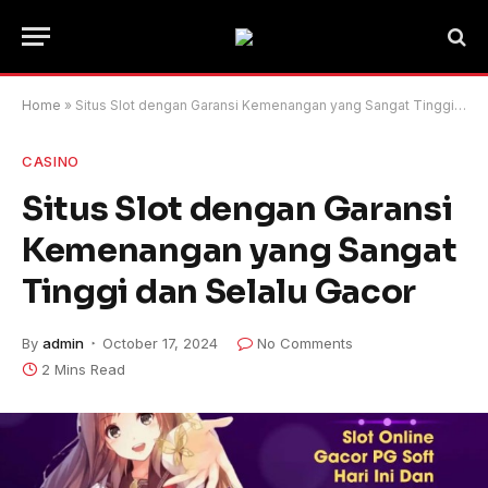
Home
»
Situs Slot dengan Garansi Kemenangan yang Sangat Tinggi dan Selalu Gacor
CASINO
Situs Slot dengan Garansi
Kemenangan yang Sangat
Tinggi dan Selalu Gacor
By
admin
October 17, 2024
No Comments
2 Mins Read