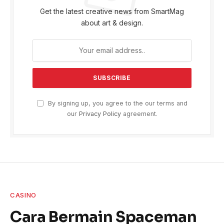
Get the latest creative news from SmartMag
about art & design.
By signing up, you agree to the our terms and
our
Privacy Policy
agreement.
CASINO
Cara Bermain Spaceman