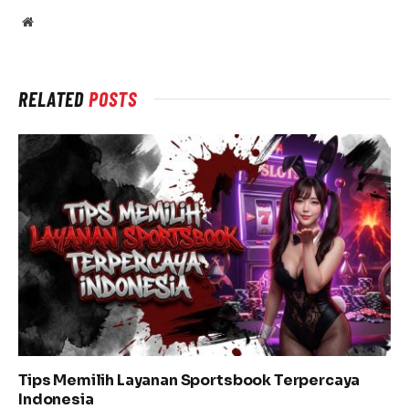
Website
RELATED
POSTS
Tips Memilih Layanan Sportsbook Terpercaya
Indonesia