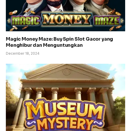
Magic Money Maze: Buy Spin Slot Gacor yang
Menghibur dan Menguntungkan
December 18, 2024