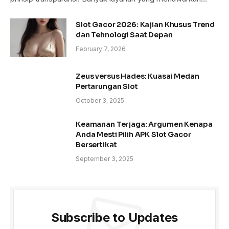
Slot Gacor 2026: Kajian Khusus Trend
dan Tehnologi Saat Depan
February 7, 2026
Zeus versus Hades: Kuasai Medan
Pertarungan Slot
October 3, 2025
Keamanan Terjaga: Argumen Kenapa
Anda Mesti Pilih APK Slot Gacor
Bersertikat
September 3, 2025
Subscribe to Updates