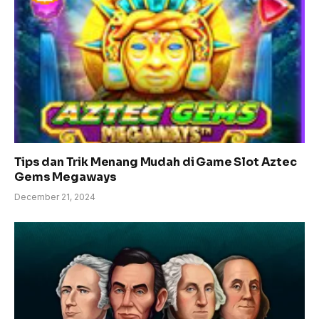
Tips dan Trik Menang Mudah di Game Slot Aztec
Gems Megaways
December 21, 2024