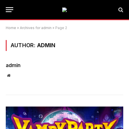
Home
»
Archives for admin
»
Page 2
AUTHOR:
ADMIN
admin
Website