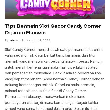
Tips Bermain Slot Gacor Candy Corner
Dijamin Maxwin
By
admin
November 18, 2024
Slot Candy Corner menjadi salah satu permainan slot online
yang sedang naik daun berkat tampilan manis dan fitur
menarik yang menawarkan peluang maxwin besar. Namun,
untuk meraih kemenangan maksimal, diperlukan strategi
dan pemahaman mendalam. Berikut adalah beberapa tips
yang dapat membantu Anda bermain Candy Corner dengan
peluang kemenangan terbaik. Sebelum mulai bermain,
pahami terlebih dahulu fitur-fitur di Candy Corner.
Permainan ini biasanya menawarkan mekanisme
pembayaran cluster, di mana kemenangan terjadi ketika
simbol yang sama terkumpul dalam grup. Selain itu, fitur