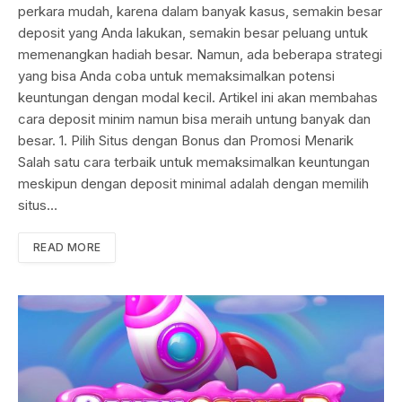
perkara mudah, karena dalam banyak kasus, semakin besar
deposit yang Anda lakukan, semakin besar peluang untuk
memenangkan hadiah besar. Namun, ada beberapa strategi
yang bisa Anda coba untuk memaksimalkan potensi
keuntungan dengan modal kecil. Artikel ini akan membahas
cara deposit minim namun bisa meraih untung banyak dan
besar. 1. Pilih Situs dengan Bonus dan Promosi Menarik
Salah satu cara terbaik untuk memaksimalkan keuntungan
meskipun dengan deposit minimal adalah dengan memilih
situs…
READ MORE