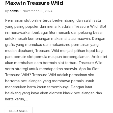
Maxwin Treasure Wild
By
admin
November 30, 2024
Permainan slot online terus berkembang, dan salah satu
yang paling populer dan menarik adalah Treasure Wild. Slot
ini menawarkan berbagai fitur menarik dan peluang besar
untuk meraih kemenangan maksimal atau maxwin. Dengan
grafis yang memukau dan mekanisme permainan yang
mudah dipahami, Treasure Wild menjadi pilihan tepat bagi
para pemain slot pemula maupun berpengalaman. Artikel ini
akan membahas cara bermain slot terbaru Treasure Wild
serta strategi untuk mendapatkan maxwin. Apa Itu Slot
Treasure Wild? Treasure Wild adalah permainan slot
bertema petualangan yang membawa pemain untuk
menemukan harta karun tersembunyi. Dengan latar
belakang yang kaya akan elemen klasik petualangan dan
harta karun,…
READ MORE