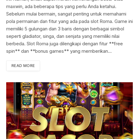
maxwin, ada beberapa tips yang perlu Anda ketahui.
Sebelum mulai bermain, sangat penting untuk memahami
pola permainan dan fitur yang ada pada slot Roma. Game ini
memiliki 5 gulungan dan 3 baris dengan berbagai simbol
seperti gladiator, singa, dan senjata yang memiliki nilai
berbeda. Slot Roma juga dilengkapi dengan fitur **free
spin** dan **bonus games** yang memberikan…
READ MORE