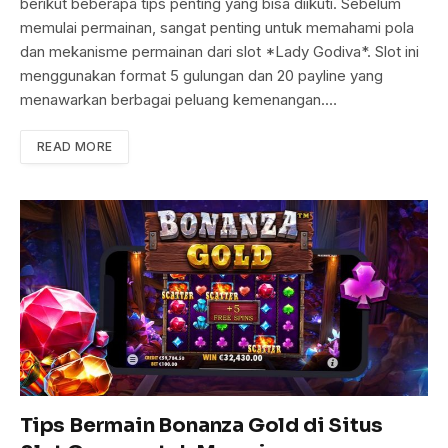
berikut beberapa tips penting yang bisa diikuti. Sebelum
memulai permainan, sangat penting untuk memahami pola
dan mekanisme permainan dari slot *Lady Godiva*. Slot ini
menggunakan format 5 gulungan dan 20 payline yang
menawarkan berbagai peluang kemenangan.…
READ MORE
Tips Bermain Bonanza Gold di Situs