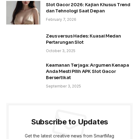
Slot Gacor 2026: Kajian Khusus Trend
dan Tehnologi Saat Depan
February 7, 2026
Zeus versus Hades: Kuasai Medan
Pertarungan Slot
October 3, 2025
Keamanan Terjaga: Argumen Kenapa
Anda Mesti Pilih APK Slot Gacor
Bersertikat
September 3, 2025
Subscribe to Updates
Get the latest creative news from SmartMag